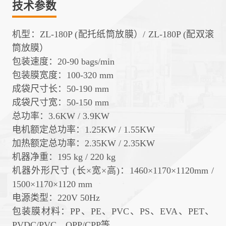
技术参数
机型
：
ZL-180P (配托纸筒放膜）/ ZL-180P (配双滚
筒放膜）
包装速度
：
20-90 bags/min
包装膜宽度
：
100-320 mm
成袋尺寸长
：
50-190 mm
成袋尺寸宽
：
50-150 mm
总功率
：
3.6KW / 3.9KW
电机额定总功率
：
1.25KW / 1.55KW
加热额定总功率
：
2.35KW / 2.35KW
机器净重
：
195 kg / 220 kg
机器外形尺寸 (长×宽×高)
：
1460×1170×1120mm /
1500×1170×1120 mm
电源类型
：
220V 50Hz
包装膜材料
：
PP、PE、PVC、PS、EVA、PET、
PVDC/PVC、OPP/CPP等