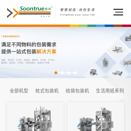
全部机型
枕式包装机
给袋包装机
生活用纸系列