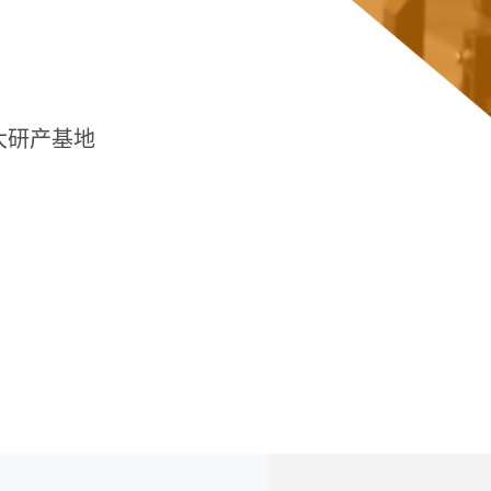
大研产基地
。